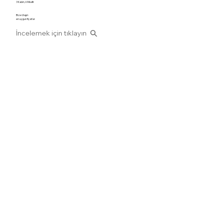
3 Kabin, 6 Misafir
Bize Ulaşın
en uygun fiyatlar
İncelemek için tıklayın