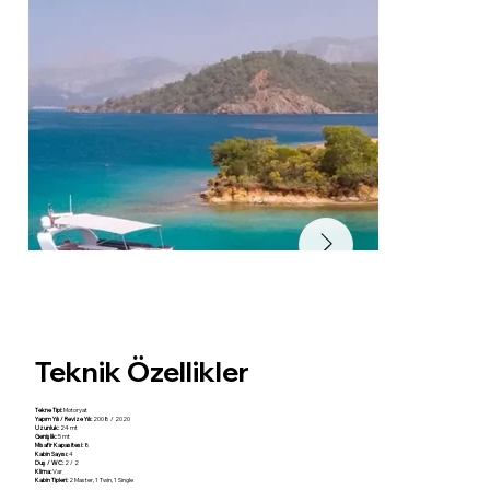
Teknik Özellikler
Tekne Tipi:
Motoryat
Yapım Yılı / Revize Yılı:
2008 / 2020
Uzunluk:
24 mt
Genişlik:
5 mt
Misafir Kapasitesi:
8
Kabin Sayısı:
4
Duş / WC:
2 / 2
Klima:
Var
Kabin Tipleri:
2 Master, 1 Twin, 1 Single