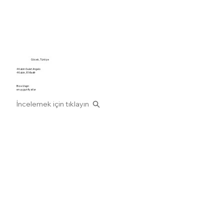
Göcek, Türkiye
4 Kabin Gulet Angelo
4 Kabin, 8 Misafir
Bize Ulaşın
en uygun fiyatlar
İncelemek için tıklayın