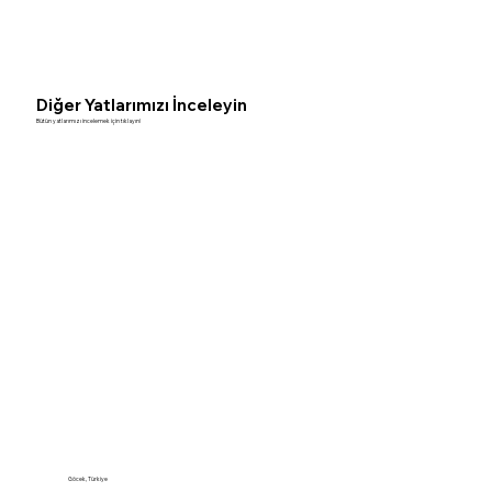
Diğer Yatlarımızı İnceleyin
Bütün yatlarımızı incelemek için tıklayın!
Göcek, Türkiye