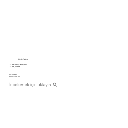
Göcek, Türkiye
3 Kabin Motoryat Hayalim
3 Kabin, 6 Misafir
Bize Ulaşın
en uygun fiyatlar
İncelemek için tıklayın