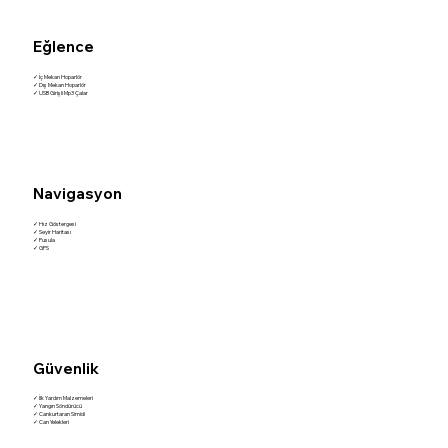
Eğlence
✓ İç Mekan Hoparlör
✓ Dış Mekan Hoparlör
✓ USB Girişli Mp3 Çalar
Navigasyon
✓ Hız Göstergesi
✓ Seyir Haritası
✓ Pusula
✓ GPS
Güvenlik
✓ İlk Yardım Malzemeleri
✓ Yangın Söndürücü
✓ Cankurtaran Simidi
✓ Can Yelekleri