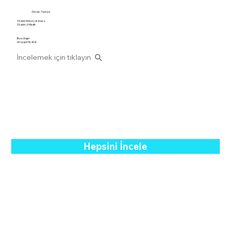
Göcek, Türkiye
3 Kabin Motoryat Imera
3 Kabin, 6 Misafir
Bize Ulaşın
en uygun fiyatlar
İncelemek için tıklayın
Hepsini İncele