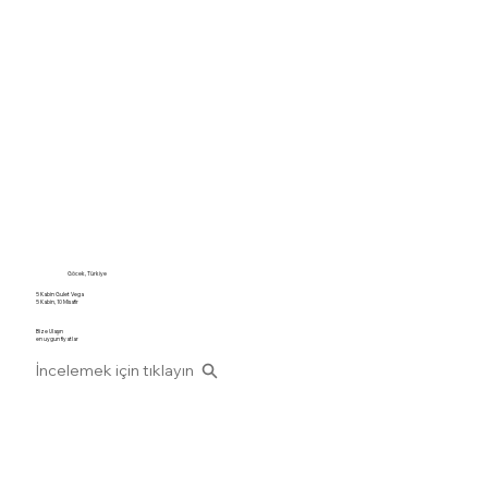
Göcek, Türkiye
5 Kabin Gulet Vega
5 Kabin, 10 Misafir
Bize Ulaşın
en uygun fiyatlar
İncelemek için tıklayın