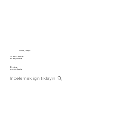
Göcek, Türkiye
5 Kabin Gulet Arma
5 Kabin, 10 Misafir
Bize Ulaşın
en uygun fiyatlar
İncelemek için tıklayın