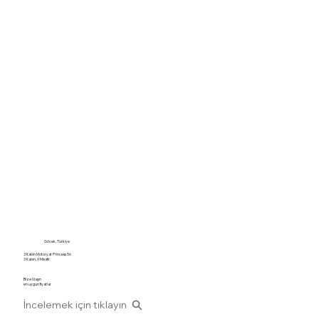
Göcek, Türkiye
3 Kabin Motoryat Princess 56
3 Kabin, 6 Misafir
Bize Ulaşın
en uygun fiyatlar
İncelemek için tıklayın