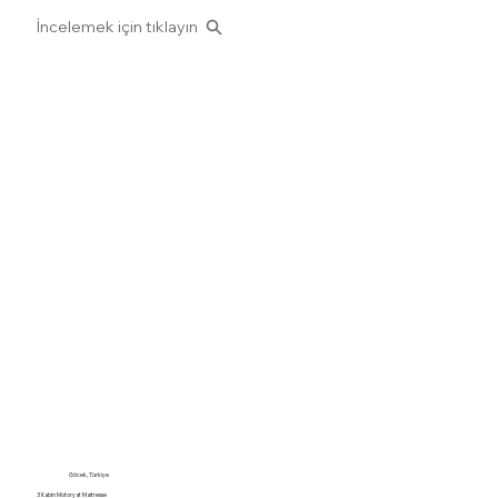
İncelemek için tıklayın
Göcek, Türkiye
3 Kabin Motoryat Maitresse