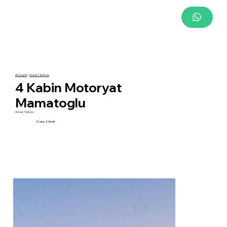
Ana Sayfa
>
Gocek Yat Kirala
4 Kabin Motoryat
Mamatoglu
Göcek, Türkiye
4 Kabin, 8 Misafir