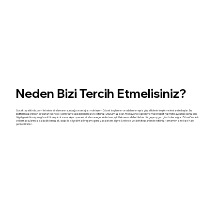
Neden Bizi Tercih Etmelisiniz?
Gocekteyatkirala.com ile tekne kiralamanın sunduğu avantajlar, muhteşem Göcek koylarının ve adalarının eşsiz güzelliklerini keşfetme imkanı ile başlar. Bu
platform üzerinden kiralanan tekneler, konforlu ve lüks donanımlarıyla tatilinizi unutulmaz kılar. Profesyonel kaptan ve mürettebat hizmeti sayesinde denizcilik
bilgisi gerektirmeyen güvenli bir seyahat sunar. Ayrıca, esnek kiralama seçenekleri ve çeşitli tekne modelleri ile her bütçeye uygun çözümler sağlar. Göcek’in sakin
ve berrak sularında, kalabalıktan uzak, doğa ile iç içe bir tatil yaşama şansı yakalarken, kişiye özel rota ve aktivite planları ile tatilinizi tamamen size özel hale
getirebilirsiniz.