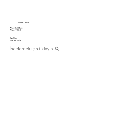
Göcek, Türkiye
7 Kabin Gulet Esma
7 Kabin, 14 Misafir
Bize Ulaşın
en uygun fiyatlar
İncelemek için tıklayın