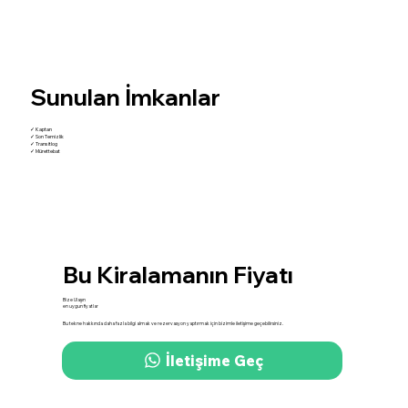
Sunulan İmkanlar
✓ Kaptan
✓ Son Temizlik
✓ Transitlog
✓ Mürettebat
Bu Kiralamanın Fiyatı
Bize Ulaşın
en uygun fiyatlar
Bu tekne hakkında daha fazla bilgi almak ve rezervasyon yaptırmak için bizimle iletişime geçebilirsiniz.
İletişime Geç