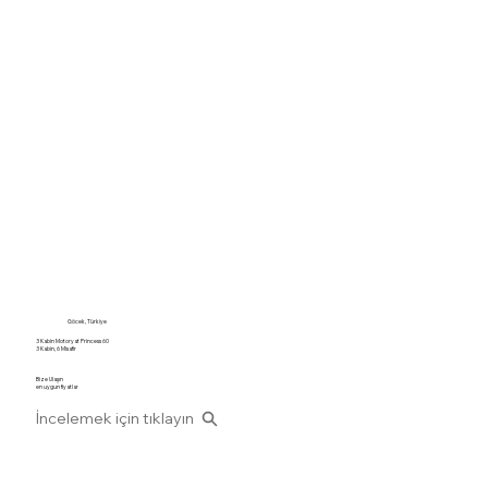
Göcek, Türkiye
3 Kabin Motoryat Princess 60
3 Kabin, 6 Misafir
Bize Ulaşın
en uygun fiyatlar
İncelemek için tıklayın