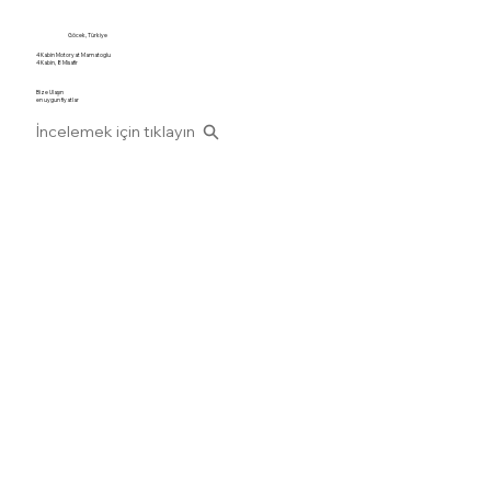
Göcek, Türkiye
4 Kabin Motoryat Mamatoglu
4 Kabin, 8 Misafir
Bize Ulaşın
en uygun fiyatlar
İncelemek için tıklayın