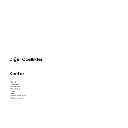
Diğer Özellikler
Konfor
✓ Çarşaf
✓ Duşakabin
✓ Ev tipi tuvalet
✓ Güverte Duşu
✓ Havlu
✓ Klima
✓ Modern yemek grubu
✓ Yüzme merdiveni