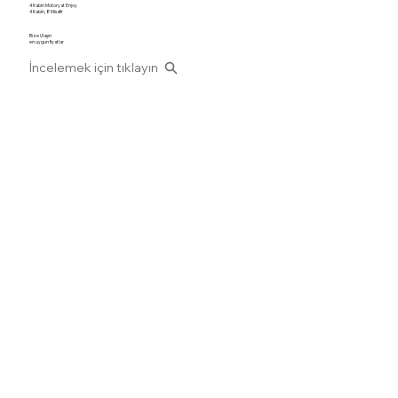
4 Kabin Motoryat Enjoy
4 Kabin, 8 Misafir
Bize Ulaşın
en uygun fiyatlar
İncelemek için tıklayın